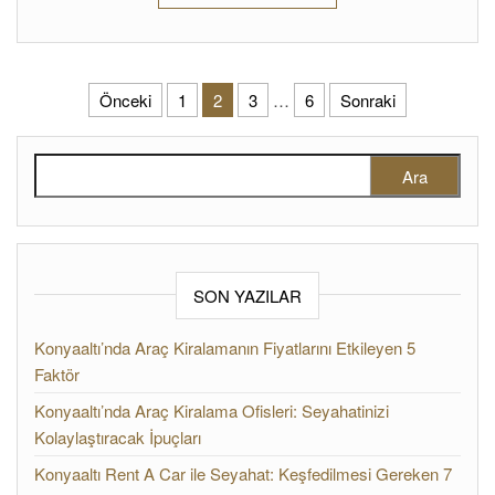
Yazı sayfalandırması
Önceki
1
2
3
…
6
Sonraki
Arama:
SON YAZILAR
Konyaaltı’nda Araç Kiralamanın Fiyatlarını Etkileyen 5
Faktör
Konyaaltı’nda Araç Kiralama Ofisleri: Seyahatinizi
Kolaylaştıracak İpuçları
Konyaaltı Rent A Car ile Seyahat: Keşfedilmesi Gereken 7