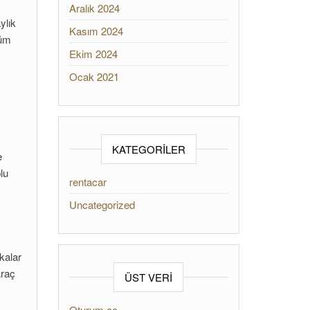
Aralık 2024
ylık
Kasım 2024
züm
Ekim 2024
Ocak 2021
KATEGORILER
e
lu
rentacar
Uncategorized
ikalar
Araç
ÜST VERI
Oturum aç