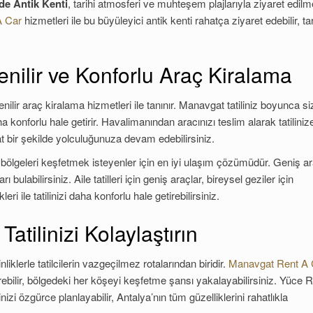
de Antik Kenti
, tarihi atmosferi ve muhteşem plajlarıyla ziyaret edilm
A Car
hizmetleri ile bu büyüleyici antik kenti rahatça ziyaret edebilir, ta
nilir ve Konforlu Araç Kiralama
ir araç kiralama hizmetleri ile tanınır. Manavgat tatiliniz boyunca si
konforlu hale getirir. Havalimanından aracınızı teslim alarak tatiliniz
at bir şekilde yolculuğunuza devam edebilirsiniz.
bölgeleri keşfetmek isteyenler için en iyi ulaşım çözümüdür. Geniş a
 bulabilirsiniz. Aile tatilleri için geniş araçlar, bireysel geziler için
 ile tatilinizi daha konforlu hale getirebilirsiniz.
atilinizi Kolaylaştırın
iklerle tatilcilerin vazgeçilmez rotalarından biridir.
Manavgat Rent A 
tirebilir, bölgedeki her köşeyi keşfetme şansı yakalayabilirsiniz. Yüce 
izi özgürce planlayabilir, Antalya’nın tüm güzelliklerini rahatlıkla