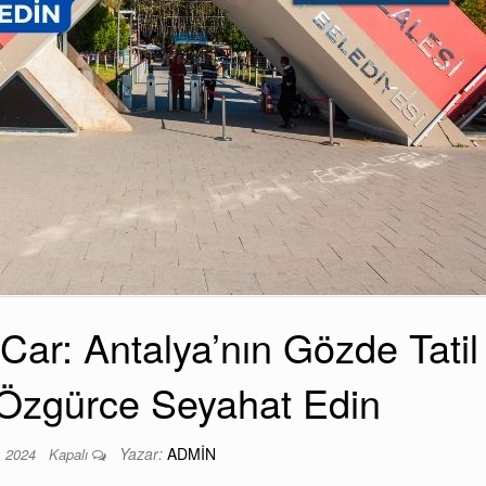
ar: Antalya’nın Gözde Tatil
Özgürce Seyahat Edin
Yazar:
ADMIN
, 2024
Kapalı