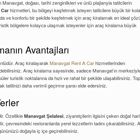
 Manavgat, doğası, tarihi zenginlikleri ve ünlü plajlarıyla tatilcilerin
 Car
hizmetleri, bu bölgeyi keşfetmek isteyen tatilcilere büyük bir kola
ızda ve konforlu bir şekilde keşfetmek için araç kiralamak en ideal çö
turistik bölgelere kolayca ulaşmak isteyenler için araç kiralama büyük
manın Avantajları
ünlüdür. Araç kiralayarak
Manavgat Rent A Car
hizmetlerinden
edebilirsiniz. Araç kiralama sayesinde, sadece Manavgat’ın merkeziyl
ler turistik noktalarına da hızlı ve rahat bir şekilde ulaşabilirsiniz. Top
 tatilinizi daha verimli geçirme şansı elde edersiniz.
erler
ir. Özellikle
Manavgat Şelalesi
, ziyaretçilerin ilgisini çeken doğal har
lir, çevresindeki restoranlarda yerel lezzetlerin tadını çıkarabilirsiniz. 
ününüzü doğayla iç içe geçirebilirsiniz.