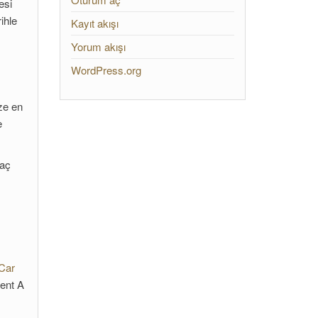
esi
rihle
Kayıt akışı
Yorum akışı
WordPress.org
ze en
e
raç
Car
Rent A