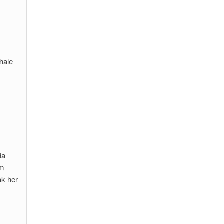
hale
da
em
k her