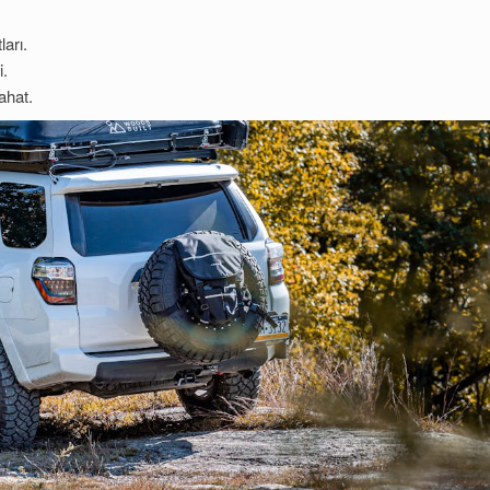
ları.
i.
ahat.