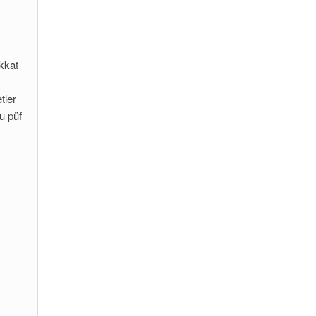
kkat
tler
u püf