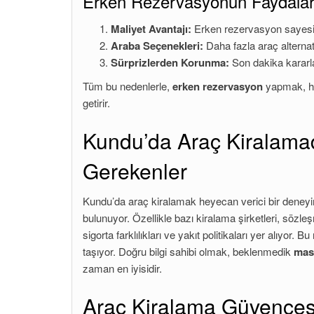
Erken Rezervasyonun Faydalar
Maliyet Avantajı:
Erken rezervasyon sayesinde 
Araba Seçenekleri:
Daha fazla araç alternat
Sürprizlerden Korunma:
Son dakika kararla
Tüm bu nedenlerle,
erken rezervasyon
yapmak, he
getirir.
Kundu’da Araç Kiralamada
Gerekenler
Kundu’da araç kiralamak heyecan verici bir deneyim
bulunuyor. Özellikle bazı kiralama şirketleri, sözle
sigorta farklılıkları ve yakıt politikaları yer alıy
taşıyor. Doğru bilgi sahibi olmak, beklenmedik
mas
zaman en iyisidir.
Araç Kiralama Güvencesi