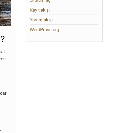
Kayıt akışı
Yorum akışı
WordPress.org
i?
hat
yor:
 car
,