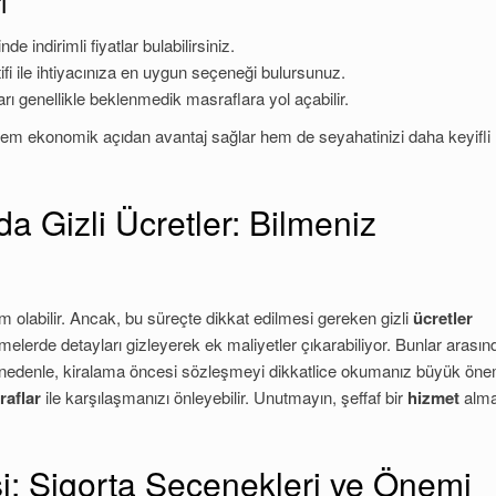
ı
indirimli fiyatlar bulabilirsiniz.
ifi ile ihtiyacınıza en uygun seçeneği bulursunuz.
rı genellikle beklenmedik masraflara yol açabilir.
m ekonomik açıdan avantaj sağlar hem de seyahatinizi daha keyifli 
 Gizli Ücretler: Bilmeniz
 olabilir. Ancak, bu süreçte dikkat edilmesi gereken gizli
ücretler
şmelerde detayları gizleyerek ek maliyetler çıkarabiliyor. Bunlar arasın
or. Bu nedenle, kiralama öncesi sözleşmeyi dikkatlice okumanız büyük ön
raflar
ile karşılaşmanızı önleyebilir. Unutmayın, şeffaf bir
hizmet
alma
: Sigorta Seçenekleri ve Önemi