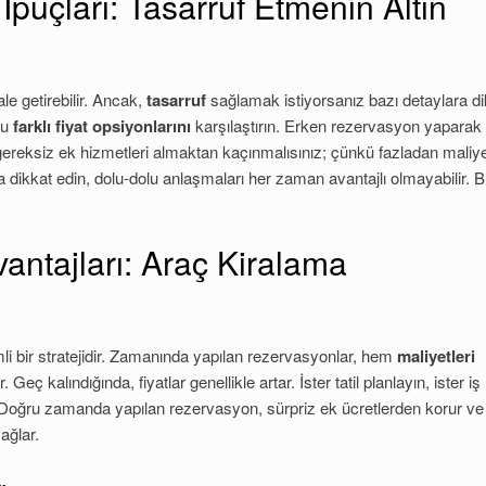
puçları: Tasarruf Etmenin Altın
ale getirebilir. Ancak,
tasarruf
sağlamak istiyorsanız bazı detaylara di
ğu
farklı fiyat opsiyonlarını
karşılaştırın. Erken rezervasyon yaparak
 gereksiz ek hizmetleri almaktan kaçınmalısınız; çünkü fazladan maliye
da dikkat edin, dolu-dolu anlaşmaları her zaman avantajlı olmayabilir. B
ntajları: Araç Kiralama
i bir stratejidir. Zamanında yapılan rezervasyonlar, hem
maliyetleri
 kalındığında, fiyatlar genellikle artar. İster tatil planlayın, ister iş
Doğru zamanda yapılan rezervasyon, sürpriz ek ücretlerden korur ve
ağlar.