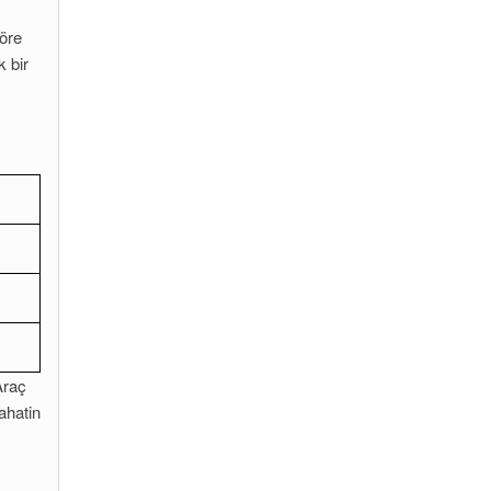
göre
k bir
Araç
ahatin